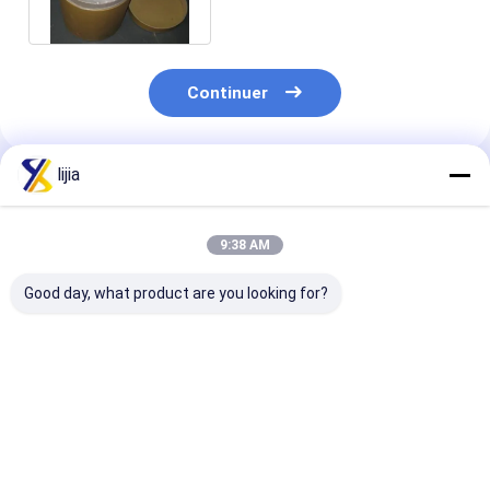
Continuer
lijia
Produits Recommandés
9:38 AM
Good day, what product are you looking for?
30 / glutamate
Pureté du glutamate
Ribonucléotide
Crystal Natural
de monosodium 99%
disodique de 
Taste Enhancers
(MSG) E621 CAS No.
4691-65-0 en
blanc de
: 142-47-2
nourriture
40/60/80/100 MSG
assaisonnant,
10kg/Carton
Meilleur prix
Meilleur prix
Meilleur p
de maille
renforceur de saveur