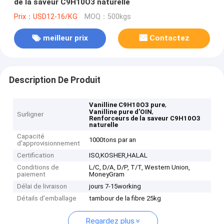
de la saveur C9H10O3 naturelle
Prix：USD12-16/KG
MOQ：500kgs
meilleur prix
Contactez
Description De Produit
,
Vanilline C9H10O3 pure
,
Vanilline pure d'OIN
Surligner
Renforceurs de la saveur C9H10O3
naturelle
Capacité
1000tons par an
d'approvisionnement
Certification
ISO,KOSHER,HALAL
Conditions de
L/C, D/A, D/P, T/T, Western Union,
paiement
MoneyGram
Délai de livraison
jours 7-15working
Détails d'emballage
tambour de la fibre 25kg
Regardez plus