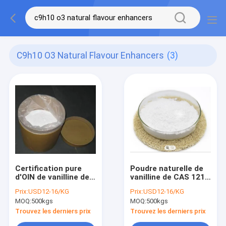
C9h10 O3 Natural Flavour Enhancers
(3)
Certification pure
Poudre naturelle de
d'OIN de vanilline de
vanilline de CAS 121-
renforceurs de la
32-4 soluble dans
Prix:
USD12-16/KG
Prix:
USD12-16/KG
saveur C9H10O3
l'alcool de
MOQ:
500kgs
MOQ:
500kgs
naturelle
renforceurs de
saveur naturelle
Trouvez les derniers prix
Trouvez les derniers prix