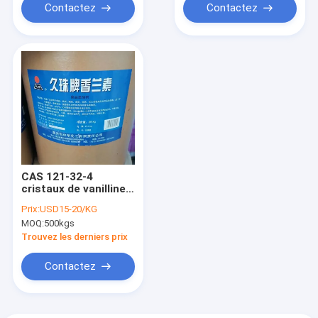
Contactez
Contactez
CAS 121-32-4
cristaux de vanilline
de renforceurs de
Prix:
USD15-20/KG
saveur naturelle
MOQ:
500kgs
cachers
Trouvez les derniers prix
Contactez