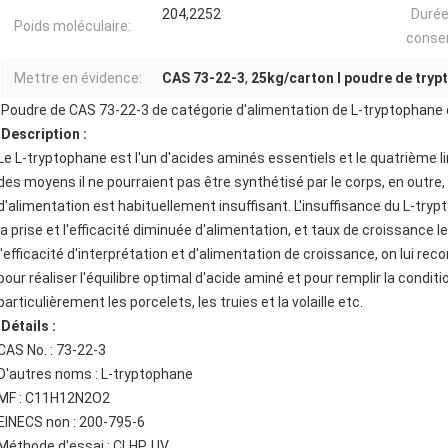
204,2252
Durée
Poids moléculaire:
conser
Mettre en évidence:
CAS 73-22-3
,
25kg/carton l poudre de tryp
Poudre de CAS 73-22-3 de catégorie d'alimentation de L-tryptophane
Description :
Le L-tryptophane est l'un d'acides aminés essentiels et le quatrième 
des moyens il ne pourraient pas être synthétisé par le corps, en outre
d'alimentation est habituellement insuffisant. L'insuffisance du L-tr
la prise et l'efficacité diminuée d'alimentation, et taux de croissance 
l'efficacité d'interprétation et d'alimentation de croissance, on lui r
pour réaliser l'équilibre optimal d'acide aminé et pour remplir la condi
particulièrement les porcelets, les truies et la volaille etc.
Détails :
CAS No. : 73-22-3
D'autres noms : L-tryptophane
MF : C11H12N2O2
EINECS non : 200-795-6
Méthode d'essai : CLHP, UV