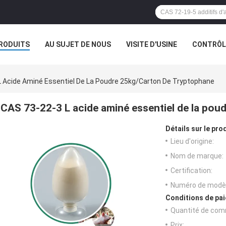
RODUITS
AU SUJET DE NOUS
VISITE D'USINE
CONTRÔLE
L Acide Aminé Essentiel De La Poudre 25kg/Carton De Tryptophane
CAS 73-22-3 L acide aminé essentiel de la pou
Détails sur le prod
Lieu d'origine:
Nom de marque:
Certification:
Numéro de modèl
Conditions de pai
Quantité de com
Prix: