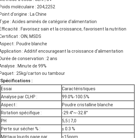
Poids moléculaire : 204,2252
Point d'origine : La Chine
Type : Acides aminés de catégorie d'alimentation
Efficacité : Favorisez sain et la croissance, favorisent la nutrition
Certificat : OIN, MSDS
Aspect : Poudre blanche
Application : Additif encourageant la croissance d'alimentation
Durée de conservation : 2 ans
Analyse : Minute de 99%
Paquet : 25kg/carton ou tambour
Spécifications :
Essai
Caractéristiques
Analyse par CLHP :
99.0%-100.5%
Aspect :
Poudre cristalline blanche
Rotation spécifique :
-29.4°~-32.8°
PH
5,5 | 7,0
Perte sur sécher % :
≤ 0.3 %
Métaux lourds page par
≤15ppm