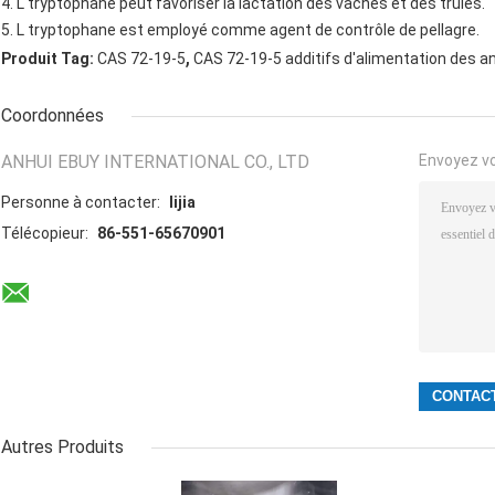
4. L tryptophane peut favoriser la lactation des vaches et des truies.
5. L tryptophane est employé comme agent de contrôle de pellagre.
,
Produit Tag:
CAS 72-19-5
CAS 72-19-5 additifs d'alimentation des 
Coordonnées
ANHUI EBUY INTERNATIONAL CO., LTD
Envoyez v
Personne à contacter:
lijia
Télécopieur:
86-551-65670901
Autres Produits