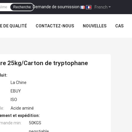
Demande de soumission
|
French
Recherche
 DE QUALITÉ
CONTACTEZ-NOUS
NOUVELLES
CAS
dre 25kg/Carton de tryptophane
uit:
La Chine
EBUY
ISO
e:
Acide aminé
ement et expédition:
mande min:
50KGS
negotiable