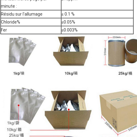
minute :
Résidu sur l'allumage
≤ 0.1 %
Chloride%
≤0.05%
Fer
≤0.003%