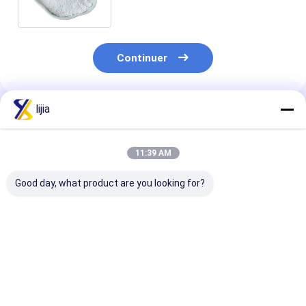
dans l'eau
Continuer
lijia
Produits Recommandés
11:39 AM
Good day, what product are you looking for?
Fat None Amino Acid
pH 4.0-6.0 Water-
Highly Effecti
Powder for Improved
Soluble Powder in
Amino Acid P
Digestion and
White To Light
for Yeast 25C
Absorption 24
Yellow The Perfect
Max White To 
Months Shelf Life
Blend for Your
Yellow Powder
Meilleur prix
Meilleur prix
Meilleur p
Product
Life 24 Month