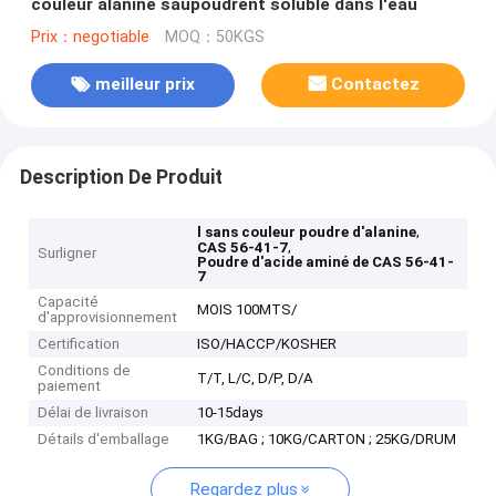
couleur alanine saupoudrent soluble dans l'eau
Prix：negotiable
MOQ：50KGS
meilleur prix
Contactez
Description De Produit
,
l sans couleur poudre d'alanine
,
CAS 56-41-7
Surligner
Poudre d'acide aminé de CAS 56-41-
7
Capacité
MOIS 100MTS/
d'approvisionnement
Certification
ISO/HACCP/KOSHER
Conditions de
T/T, L/C, D/P, D/A
paiement
Délai de livraison
10-15days
Détails d'emballage
1KG/BAG ; 10KG/CARTON ; 25KG/DRUM
Regardez plus