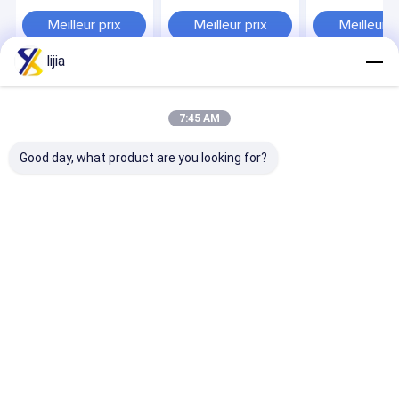
pour aliments
lactique pour
l'industrie
Acidifiant
formule moléculaire
alimentaire et 
Meilleur prix
Meilleur prix
Meilleur p
alimentaire
C6H8O7
transformatio
Aluminium ≤0.2
3.5-4.5 Soluti
lijia
Plomb 2mg/kg
Aperçu
Au sujet de
Contactez-
Desktop
nous
nous
Site
7:45 AM
Plan du site
Privacy Policy
Qualité
Régulateur d'acidité
Usine De Chine.Copyright © 2025
Good day, what product are you looking for?
ANHUI EBUY INTERNATIONAL CO., LTD. All Rights Reserved.
Maison
Produits
Au sujet de nous