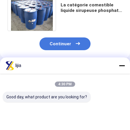
La catégorie comestible
liquide sirupeuse phosphate
l'acide orthophosphorique
transparent
Continuer
lijia
Produits Recommandés
4:30 PM
Good day, what product are you looking for?
Poudre blanche de
Poudre à lever acide
Additif liquide