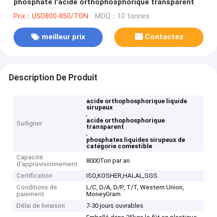
phosphate l'acide orthophosphorique transparent
Prix：USD800-850/TON
MOQ：10 tonnes
meilleur prix
Contactez
Description De Produit
acide orthophosphorique liquide
sirupeux
,
acide orthophosphorique
Surligner
transparent
,
phosphates liquides sirupeux de
catégorie comestible
Capacité
8000Ton par an
d'approvisionnement
Certification
ISO,KOSHER,HALAL,SGS
Conditions de
L/C, D/A, D/P, T/T, Western Union,
paiement
MoneyGram
Délai de livraison
7-30 jours ouvrables