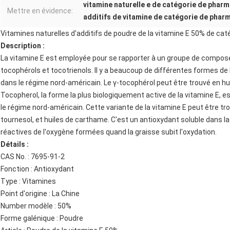
vitamine naturelle e de catégorie de phar
Mettre en évidence:
additifs de vitamine de catégorie de phar
Vitamines naturelles d'additifs de poudre de la vitamine E 50% de ca
Description :
La vitamine E est employée pour se rapporter à un groupe de composés
tocophérols et tocotrienols. Il y a beaucoup de différentes formes de
dans le régime nord-américain. Le γ-tocophérol peut être trouvé en hui
Tocopherol, la forme la plus biologiquement active de la vitamine E,
le régime nord-américain. Cette variante de la vitamine E peut être t
tournesol, et huiles de carthame. C'est un antioxydant soluble dans l
réactives de l'oxygène formées quand la graisse subit l'oxydation.
Détails :
CAS No. : 7695-91-2
Fonction : Antioxydant
Type : Vitamines
Point d'origine : La Chine
Number modèle : 50%
Forme galénique : Poudre