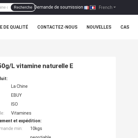
Demande de soumission
|
French
Recherche
 DE QUALITÉ
CONTACTEZ-NOUS
NOUVELLES
CAS
50g/L vitamine naturelle E
uit:
La Chine
EBUY
ISO
e:
Vitamines
ement et expédition:
mande min:
10kgs
negotiable