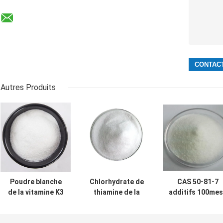
Autres Produits
Poudre blanche
Chlorhydrate de
CAS 50-81-7
de la vitamine K3
thiamine de la
additifs 100me
des additifs
vitamine B1 de
L poudre de
MSDS de vitamine
CAS 67-03-8,
vitamine d'acid