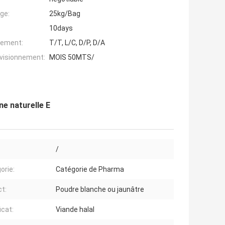
ge:
25kg/Bag
10days
iement:
T/T, L/C, D/P, D/A
ovisionnement:
MOIS 50MTS/
ne naturelle E
/
orie:
Catégorie de Pharma
t:
Poudre blanche ou jaunâtre
icat:
Viande halal