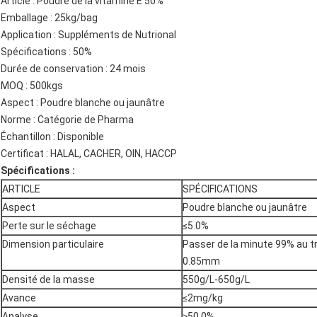
Article : Poudre de la vitamine E 50%
Emballage : 25kg/bag
Application : Suppléments de Nutrional
Spécifications : 50%
Durée de conservation : 24 mois
MOQ : 500kgs
Aspect : Poudre blanche ou jaunâtre
Norme : Catégorie de Pharma
Échantillon : Disponible
Certificat : HALAL, CACHER, OIN, HACCP
Spécifications :
ARTICLE
SPÉCIFICATIONS
Aspect
Poudre blanche ou jaunâtre
Perte sur le séchage
≤5.0%
Dimension particulaire
Passer de la minute 99% au t
0.85mm
Densité de la masse
550g/L-650g/L
Avance
≤2mg/kg
Analyse
≥50.0%