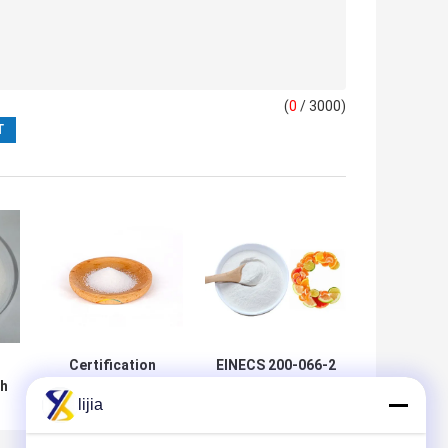
(
0
/ 3000)
Certification
EINECS 200-066-2
sh
d'OIN d'acide
d'additifs de
lijia
ascorbique de la
vitamine soluble
e
vitamine C
dans l'eau a