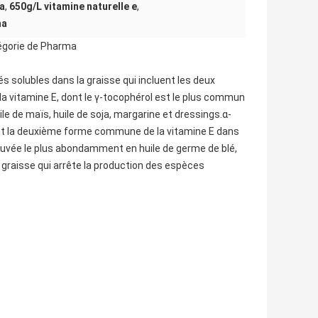
ma
,
650g/L vitamine naturelle e
,
ma
tégorie de Pharma
 solubles dans la graisse qui incluent les deux
 la vitamine E, dont le γ-tocophérol est le plus commun
le de maïs, huile de soja, margarine et dressings.α-
 est la deuxième forme commune de la vitamine E dans
rouvée le plus abondamment en huile de germe de blé,
a graisse qui arrête la production des espèces