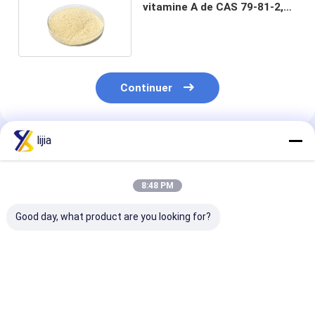
vitamine A de CAS 79-81-2,
palmitate d'OIN Retinyl
Continuer
lijia
Produits Recommandés
8:48 PM
Good day, what product are you looking for?
Dextrine résistante
La vitamine K3
Catégorie
(fibre soluble dans
saupoudrent CAS
comestible 10
l'eau de Dierary),
58-27-5
pure soluble d