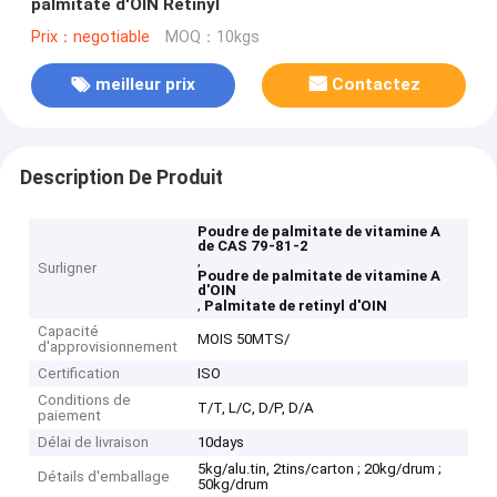
palmitate d'OIN Retinyl
Prix：negotiable
MOQ：10kgs
meilleur prix
Contactez
Description De Produit
Poudre de palmitate de vitamine A
de CAS 79-81-2
,
Surligner
Poudre de palmitate de vitamine A
d'OIN
,
Palmitate de retinyl d'OIN
Capacité
MOIS 50MTS/
d'approvisionnement
Certification
ISO
Conditions de
T/T, L/C, D/P, D/A
paiement
Délai de livraison
10days
5kg/alu.tin, 2tins/carton ; 20kg/drum ;
Détails d'emballage
50kg/drum